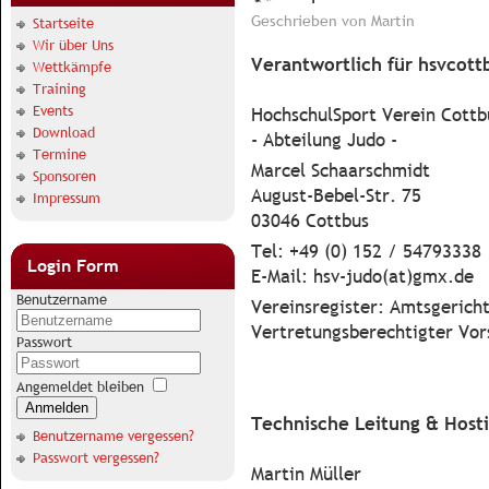
Geschrieben von
Martin
Startseite
Wir über Uns
Verantwortlich für hsvcott
Wettkämpfe
Training
Events
HochschulSport Verein Cottbu
Download
- Abteilung Judo -
Termine
Marcel Schaarschmidt
Sponsoren
August-Bebel-Str. 75
Impressum
03046 Cottbus
Tel: +49 (0) 152 / 54793338
Login Form
E-Mail: hsv-judo(at)gmx.de
Benutzername
Vereinsregister: Amtsgerich
Vertretungsberechtigter Vo
Passwort
Angemeldet bleiben
Anmelden
Technische Leitung & Hosti
Benutzername vergessen?
Passwort vergessen?
Martin Müller