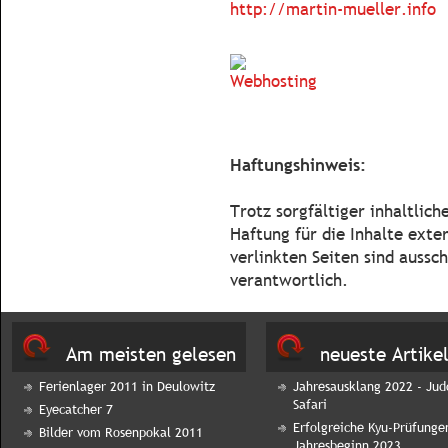
http://martin-mueller.info
Haftungshinweis:
Trotz sorgfältiger inhaltlic
Haftung für die Inhalte exter
verlinkten Seiten sind aussch
verantwortlich.
Am meisten gelesen
neueste Artike
Ferienlager 2011 in Deulowitz
Jahresausklang 2022 - Jud
Safari
Eyecatcher 7
Erfolgreiche Kyu-Prüfunge
Bilder vom Rosenpokal 2011
Jahresbeginn 2023