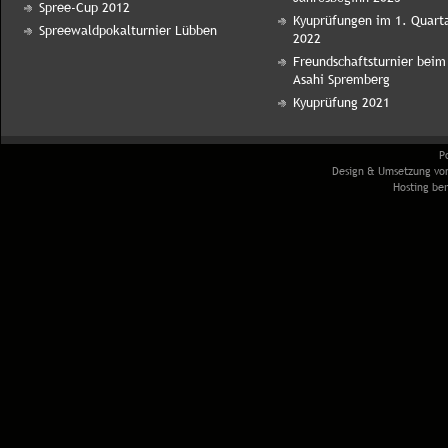
Spree-Cup 2012
Kyuprüfungen im 1. Quart
Spreewaldpokalturnier Lübben
2022
Freundschaftsturnier beim
Asahi Spremberg
Kyuprüfung 2021
P
Design & Umsetzung v
Hosting ber