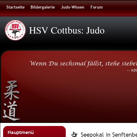
Startseite
Bildergalerie
Judo-Wissen
Forum
HSV Cottbus: Judo
Wenn Du sechsmal fällst, stehe siebe
-- Ic
Hauptmenü
Seepokal in Senftenb