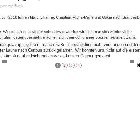
ieben von
Frank
 Juli 2016 fuhren Marc, Lilianne, Christian, Alpha-Marie und Oskar nach Brandenb
m Wissen, dass es wieder sehr schwer werden wird, da man sich wieder vielen
chülern gegenüber sieht, machten sich dennoch unsere Sportler routiniert warm.
rde gekämpft, gelitten, manch KaRi - Entscheidung nicht verstanden und de
ter Laune nach Cottbus zurück gefahren. Wir konnten uns nicht auf die ersten
en kämpfen, aber leicht haben wir es keinem Gegner gemacht.
1
2
3
4