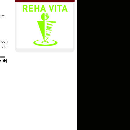
urg.
nnoch
 vier