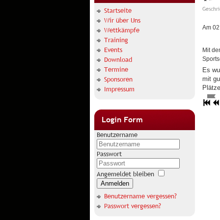
Geschr
Startseite
Wir über Uns
Am 02.
Wettkämpfe
Training
Events
Mit de
Download
Sports
Termine
Es wu
Sponsoren
mit gu
Plätz
Impressum
Login Form
Benutzername
Passwort
Angemeldet bleiben
Anmelden
Benutzername vergessen?
Passwort vergessen?