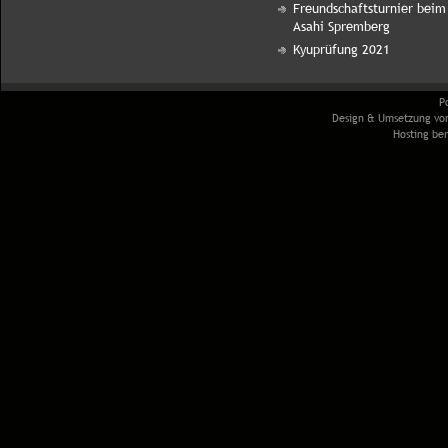
Freundschaftsturnier beim
Asahi Spremberg
Kyuprüfung 2021
P
Design & Umsetzung v
Hosting ber