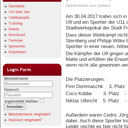
Geschrieben von
Juliane
Startseite
Wir über Uns
Am 30.04.2017 trafen sich in
Wettkämpfe
U9 und ein Sportler der U11
Training
Stadtwerkepokal der Stadt Fr
Events
Download
Dass dieser Wettkampf nicht 
Termine
Sternberg und Philipp Wilke
Sponsoren
Sportler in einer neuen, höh
Impressum
Die Kämpfer der U9 gingen al
Matte und erfüllten die Erw
wenn nicht alle gewonnen we
Login Form
Benutzername
Die Platzierungen:
Finn Dommaschk
3. Platz
Passwort
Coco Kobbe
3. Platz
-
Niklas Ulbricht
5. Platz
-
Angemeldet bleiben
Anmelden
Benutzername vergessen?
Außerdem waren Cedric Jörgl
Passwort vergessen?
dabei. Auch diese Sportler k
Leider reichte es hier nicht f