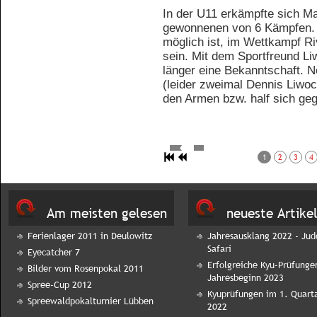
In der U11 erkämpfte sich Ma
gewonnenen von 6 Kämpfen. 
möglich ist, im Wettkampf R
sein. Mit dem Sportfreund 
länger eine Bekanntschaft. N
(leider zweimal Dennis Liwoc
den Armen bzw. half sich geg
1
2
3
4
Am meisten gelesen
neueste Artike
Ferienlager 2011 in Deulowitz
Jahresausklang 2022 - Jud
Safari
Eyecatcher 7
Erfolgreiche Kyu-Prüfunge
Bilder vom Rosenpokal 2011
Jahresbeginn 2023
Spree-Cup 2012
Kyuprüfungen im 1. Quart
Spreewaldpokalturnier Lübben
2022